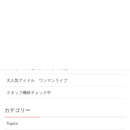
バブルマシン
新着情報＆お知らせ
手持ち銀テ『ハンディキャノン砲』
業界初観客配布型『手持ちキャノン砲』
レーザーマッピング：スポーツ編
大人気アイドル ワンマンライブ
スタッフ機材チェック中
カテゴリー
Topics